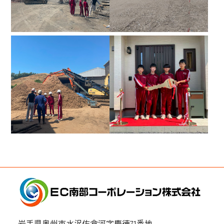
岩手県奥州市水沢佐倉河字慶徳71番地